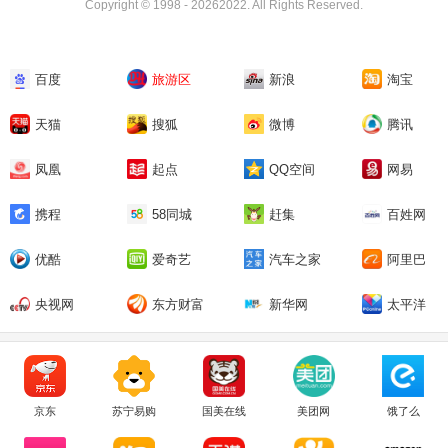
Copyright © 1998 -
20262022. All Rights Reserved.
百度
旅游区
新浪
淘宝
天猫
搜狐
微博
腾讯
凤凰
起点
QQ空间
网易
携程
58同城
赶集
百姓网
优酷
爱奇艺
汽车之家
阿里巴
巴
央视网
东方财富
新华网
太平洋
京东
苏宁易购
国美在线
美团网
饿了么