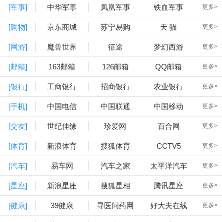
[军事]
中华军事
凤凰军事
铁血军事
更多>
[购物]
京东商城
苏宁易购
天 猫
更多>
[网游]
魔兽世界
征途
梦幻西游
更多>
[邮箱]
163邮箱
126邮箱
QQ邮箱
更多>
[银行]
工商银行
招商银行
农业银行
更多>
[手机]
中国电信
中国联通
中国移动
更多>
[交友]
世纪佳缘
珍爱网
百合网
更多>
[体育]
新浪体育
搜狐体育
CCTV5
更多>
[汽车]
易车网
汽车之家
太平洋汽车
更多>
[星座]
新浪星座
搜狐星相
腾讯星座
更多>
[健康]
39健康
寻医问药网
好大夫在线
更多>