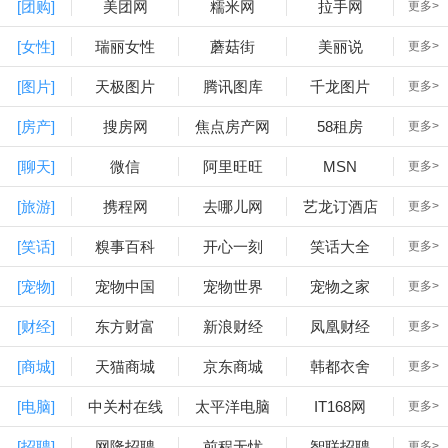
[团购]
美团网
糯米网
拉手网
更多>
[女性]
瑞丽女性
蘑菇街
美丽说
更多>
[图片]
天极图片
腾讯图库
千龙图片
更多>
[房产]
搜房网
焦点房产网
58租房
更多>
[聊天]
微信
阿里旺旺
MSN
更多>
[旅游]
携程网
去哪儿网
艺龙订酒店
更多>
[笑话]
糗事百科
开心一刻
笑话大全
更多>
[宠物]
宠物中国
宠物世界
宠物之家
更多>
[财经]
东方财富
新浪财经
凤凰财经
更多>
[商城]
天猫商城
京东商城
韩都衣舍
更多>
[电脑]
中关村在线
太平洋电脑
IT168网
更多>
[招聘]
网隆招聘
前程无忧
智联招聘
更多>