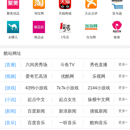
聚美优品
淘宝网
天猫商城
大众点评
亚马逊
去哪儿
唯品会
1号店
当当网
银泰
酷站网址
[直播]
六间房秀场
斗鱼TV
秀色直播
更多>
[视频]
爱奇艺高清
优酷网
乐视网
更多>
[游戏]
4399小游戏
7k7k小游戏
2144小游戏
更多>
[小说]
起点中文
起点女生
纵横中文网
更多>
[新闻]
百度新闻
新浪新闻
搜狐新闻
更多>
[音乐]
百度音乐
一听音乐
酷狗音乐
更多>